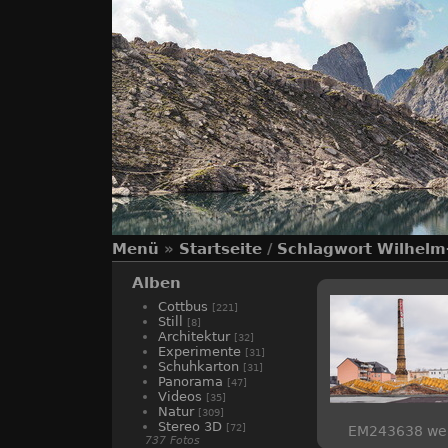
Menü
»
Startseite
/
Schlagwort
Wilhelm
Alben
Cottbus
[221]
Still
[8]
Architektur
[32]
Experimente
[31]
Schuhkarton
[31]
Panorama
[47]
Videos
[35]
Natur
[309]
Stereo 3D
[72]
EM243638 we
737 Fotos