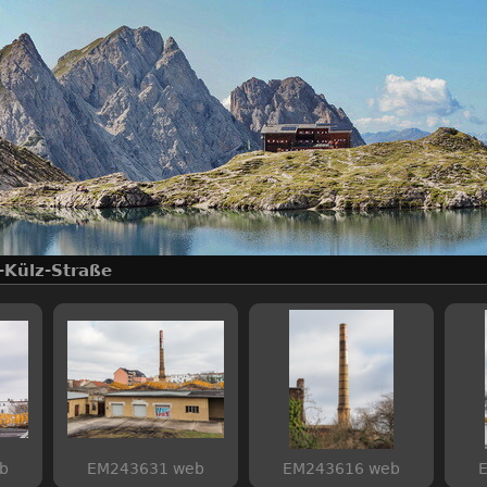
-Külz-Straße
b
EM243631 web
EM243616 web