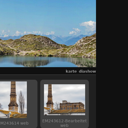
karte
diashow
EM243612-Bearbeitet
EM243614 web
web