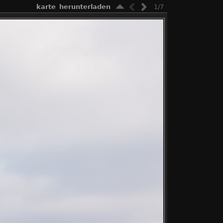
karte
herunterladen
1/7