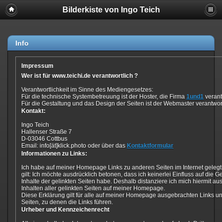
Bilderkiste von Ingo Teich
Info
Impressum
Wer ist für www.teichi.de verantwortlich ?
Verantwortlichkeit im Sinne des Mediengesetzes:
Für die technische Systembetreuung ist der Hoster, die Firma
1und1
verant
Für die Gestaltung und das Design der Seiten ist der Webmaster verantwort
Kontakt:
Ingo Teich
Hallenser Straße 7
D-03046 Cottbus
Email: info[ät]klick.photo oder über das
Kontaktformular
Informationen zu Links:
Ich habe auf meiner Homepage Links zu anderen Seiten im Internet gelegt.
gilt: Ich möchte ausdrücklich betonen, dass ich keinerlei Einfluss auf die G
Inhalte der gelinkten Seiten habe. Deshalb distanziere ich mich hiermit au
Inhalten aller gelinkten Seiten auf meiner Homepage.
Diese Erklärung gilt für alle auf meiner Homepage ausgebrachten Links und 
Seiten, zu denen die Links führen.
Urheber und Kennzeichenrecht