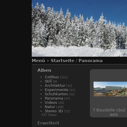
Menü
»
Startseite
/
Panorama
Alben
Cottbus
[221]
Still
[8]
Architektur
[32]
Experimente
[31]
Schuhkarton
[31]
Panorama
[47]
Videos
[35]
Natur
[309]
7 Baustelle cbs2
Stereo 3D
[72]
web
737 Fotos
Erweitert