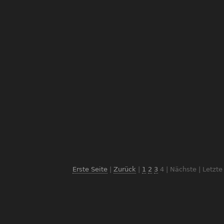
Erste Seite
|
Zurück
|
1
2
3
4
| Nächste | Letzte