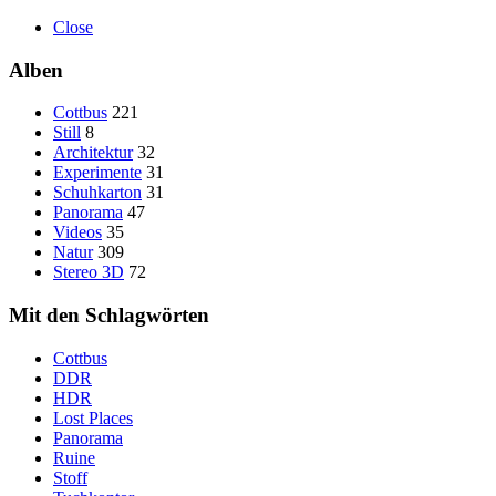
Close
Alben
Cottbus
221
Still
8
Architektur
32
Experimente
31
Schuhkarton
31
Panorama
47
Videos
35
Natur
309
Stereo 3D
72
Mit den Schlagwörten
Cottbus
DDR
HDR
Lost Places
Panorama
Ruine
Stoff