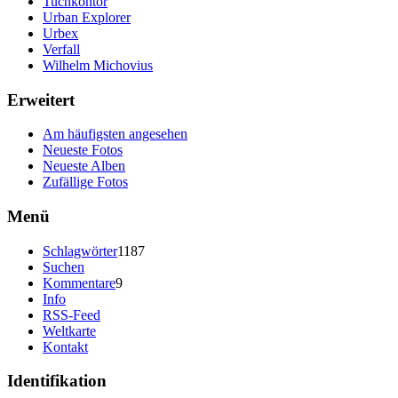
Tuchkontor
Urban Explorer
Urbex
Verfall
Wilhelm Michovius
Erweitert
Am häufigsten angesehen
Neueste Fotos
Neueste Alben
Zufällige Fotos
Menü
Schlagwörter
1187
Suchen
Kommentare
9
Info
RSS-Feed
Weltkarte
Kontakt
Identifikation