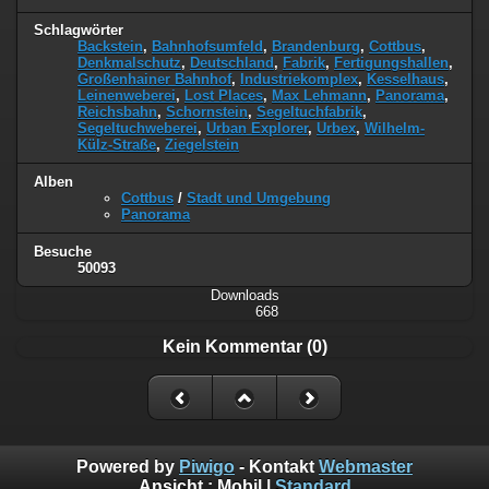
Schlagwörter
Backstein
,
Bahnhofsumfeld
,
Brandenburg
,
Cottbus
,
Denkmalschutz
,
Deutschland
,
Fabrik
,
Fertigungshallen
,
Großenhainer Bahnhof
,
Industriekomplex
,
Kesselhaus
,
Leinenweberei
,
Lost Places
,
Max Lehmann
,
Panorama
,
Reichsbahn
,
Schornstein
,
Segeltuchfabrik
,
Segeltuchweberei
,
Urban Explorer
,
Urbex
,
Wilhelm-
Külz-Straße
,
Ziegelstein
Alben
Cottbus
/
Stadt und Umgebung
Panorama
Besuche
50093
Downloads
668
Kein Kommentar (0)
Powered by
Piwigo
- Kontakt
Webmaster
Ansicht :
Mobil
|
Standard