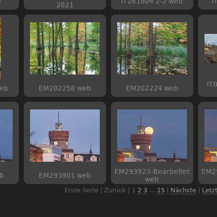
b
IT261804 2-2 web
I
2021
IT
web
EM202258 web
EM202224 web
EM293923-Bearbeitet
EM2
b
EM293901 web
web
Erste Seite | Zurück |
1
2
3
...
15
|
Nächste
|
Letz