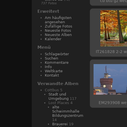
cb btu gz we
737 Fotos
Erweitert
Am häufigsten
angesehen
Zufällige Fotos
Neueste Fotos
Neueste Alben
Kalender
Menü
IT261828 2-2 
Schlagwörter
Suchen
Kommentare
Info
Weltkarte
Kontakt
Verwandte Alben
Cottbus
5
Stadt und
Umgebung
117
EM293908 we
Lost Places
4
alte
Schwimmhalle
Bildungszentrum
14
Brauerei
19