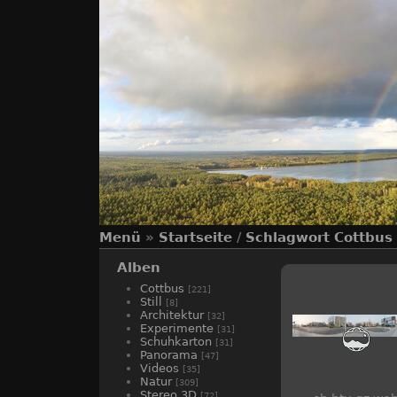
Menü
»
Startseite
/
Schlagwort
Cottbus
Alben
Cottbus
[221]
Still
[8]
Architektur
[32]
Experimente
[31]
Schuhkarton
[31]
Panorama
[47]
Videos
[35]
Natur
[309]
Stereo 3D
[72]