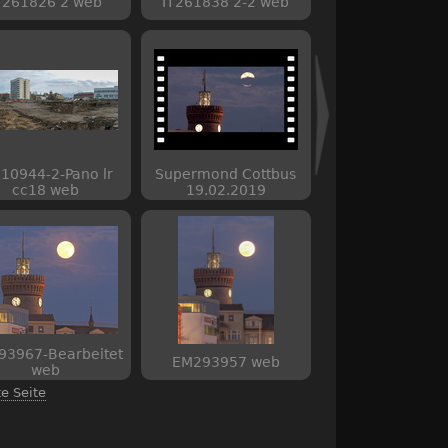
T261826 2 web
IT261838 2-2 web
010944-2-Pano lr
Supermond Cottbus
cc18 web
19.02.2019
93967-Bearbeitet
EM293957 web
web
te Seite