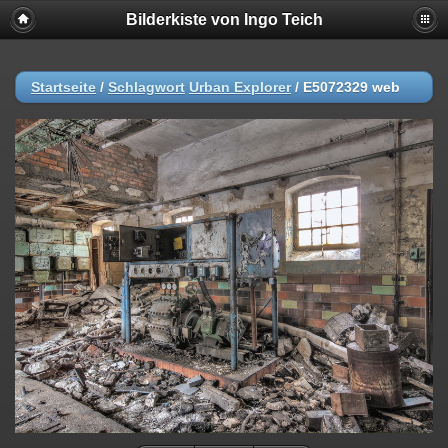
Bilderkiste von Ingo Teich
Startseite
/
Schlagwort
Urban Explorer
/
E5072329 web