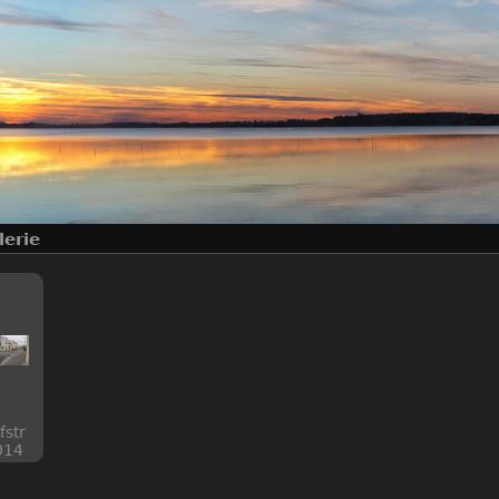
lerie
fstr
014