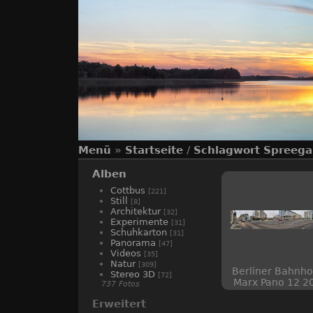
Menü
»
Startseite
/
Schlagwort
Spreega
Alben
Cottbus
[221]
Still
[8]
Architektur
[32]
Experimente
[31]
Schuhkarton
[31]
Panorama
[47]
Videos
[35]
Natur
[309]
Berliner Bahnho
Stereo 3D
[72]
Marx Pano 12 2
737 Fotos
cs6 433
Erweitert