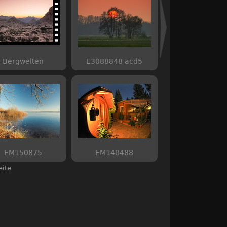
Bergwelten
E3088848 acd5
EM150875
EM140488
eite