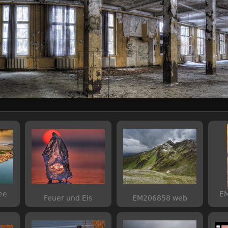
ee
EM
Feuer und Eis
EM206858 web