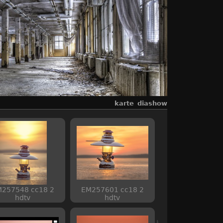
karte
diashow
257548 cc18 2
EM257601 cc18 2
hdtv
hdtv