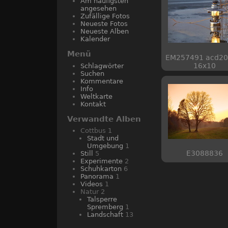
Am häufigsten
angesehen
Zufällige Fotos
Neueste Fotos
Neueste Alben
Kalender
Menü
EM257491 acd20
16x10
Schlagwörter
Suchen
Kommentare
Info
Weltkarte
Kontakt
Verwandte Alben
Cottbus
1
Stadt und
Umgebung
1
E3088836
Still
5
Experimente
2
Schuhkarton
6
Panorama
1
Videos
1
Natur
2
Talsperre
Spremberg
1
Landschaft
13