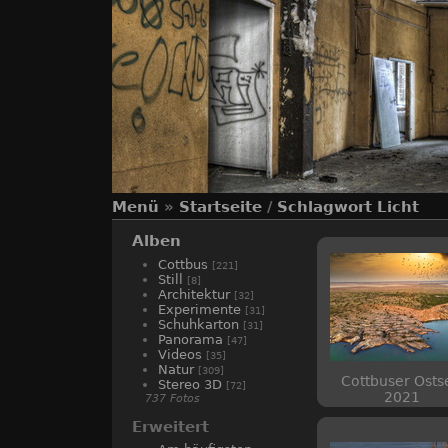
Menü
»
Startseite
/
Schlagwort
Licht
Alben
Cottbus
[221]
Still
[8]
Architektur
[32]
Experimente
[31]
Schuhkarton
[31]
Panorama
[47]
Videos
[35]
Natur
[309]
Cottbuser Osts
Stereo 3D
[72]
2021
737 Fotos
Erweitert