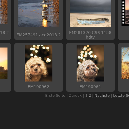
18 2
EM281320 CS6 1158
EM257491 acd2018 2
hdtv
EM190962
EM190961
Erste Seite | Zurück |
1
2
|
Nächste
|
Letzte S