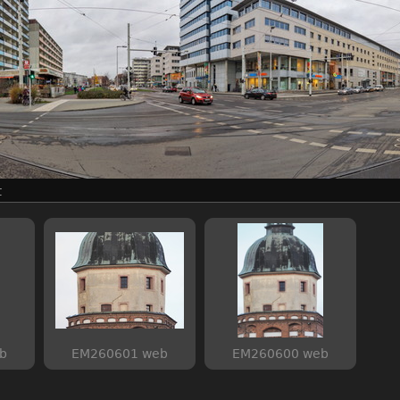
t
b
EM260601 web
EM260600 web