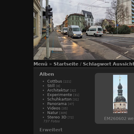
Menü
»
Startseite
/
Schlagwort
Aussich
Alben
Cottbus
[221]
Still
[8]
Architektur
[32]
Experimente
[31]
Schuhkarton
[31]
Panorama
[47]
Videos
[35]
Natur
[309]
Stereo 3D
[72]
EM260602 we
737 Fotos
Erweitert