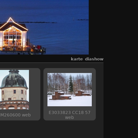
karte
diashow
E3033823 CC18 57
EM260600 web
web