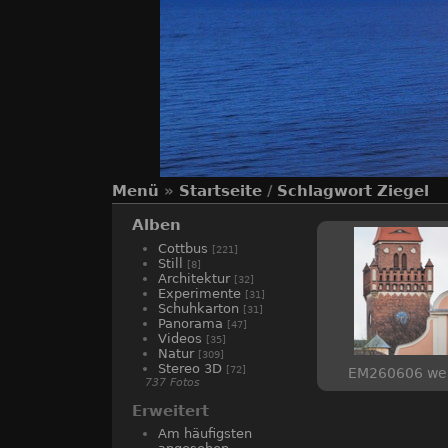
Menü
»
Startseite
/
Schlagwort
Ziegel
Alben
Cottbus
[221]
Still
[8]
Architektur
[32]
Experimente
[31]
Schuhkarton
[31]
Panorama
[47]
Videos
[35]
Natur
[309]
Stereo 3D
[72]
EM260606 we
737 Fotos
Erweitert
Am häufigsten