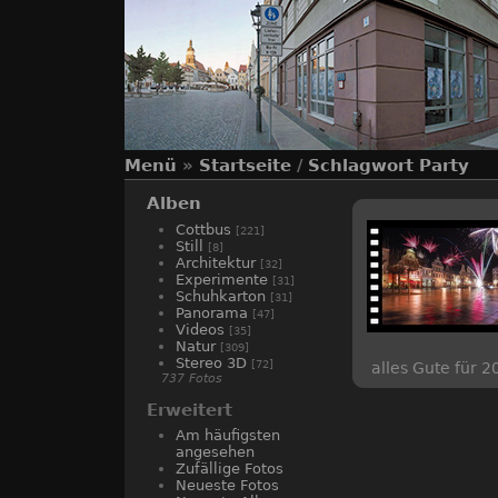
Menü
»
Startseite
/
Schlagwort
Party
Alben
Cottbus
[221]
Still
[8]
Architektur
[32]
Experimente
[31]
Schuhkarton
[31]
Panorama
[47]
Videos
[35]
Natur
[309]
Stereo 3D
[72]
alles Gute für 2
737 Fotos
Erweitert
Am häufigsten
angesehen
Zufällige Fotos
Neueste Fotos