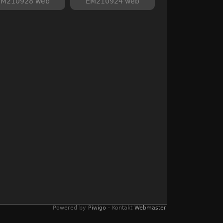
EM210928 web
EM210924 web
Powered by
Piwigo
- Kontakt
Webmaster