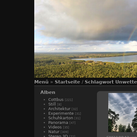
Menü
»
Startseite
/
Schlagwort
Unwette
Alben
Cottbus
[221]
Still
[8]
Architektur
[32]
Experimente
[31]
Schuhkarton
[31]
Panorama
[47]
Videos
[35]
Natur
[309]
Stereo 3D
[72]