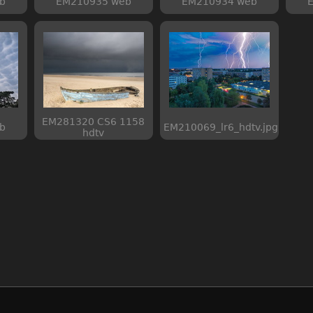
b
EM210935 web
EM210934 web
EM281320 CS6 1158
b
EM210069_lr6_hdtv.jpg
hdtv