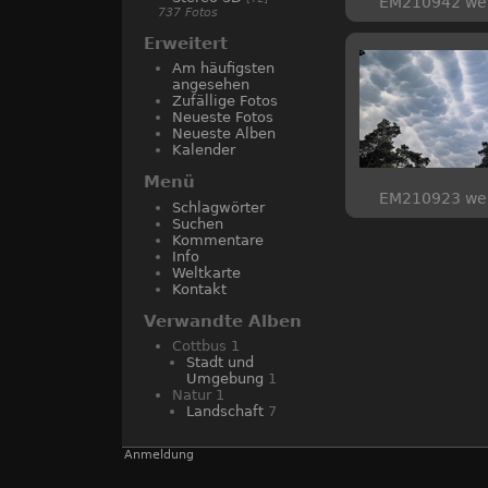
EM210942 we
737 Fotos
Erweitert
Am häufigsten
angesehen
Zufällige Fotos
Neueste Fotos
Neueste Alben
Kalender
Menü
EM210923 we
Schlagwörter
Suchen
Kommentare
Info
Weltkarte
Kontakt
Verwandte Alben
Cottbus
1
Stadt und
Umgebung
1
Natur
1
Landschaft
7
Anmeldung