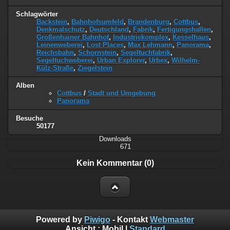
Schlagwörter
Backstein
,
Bahnhofsumfeld
,
Brandenburg
,
Cottbus
,
Denkmalschutz
,
Deutschland
,
Fabrik
,
Fertigungshallen
,
Großenhainer Bahnhof
,
Industriekomplex
,
Kesselhaus
,
Leinenweberei
,
Lost Places
,
Max Lehmann
,
Panorama
,
Reichsbahn
,
Schornstein
,
Segeltuchfabrik
,
Segeltuchweberei
,
Urban Explorer
,
Urbex
,
Wilhelm-
Külz-Straße
,
Ziegelstein
Alben
Cottbus
/
Stadt und Umgebung
Panorama
Besuche
50177
Downloads
671
Kein Kommentar (0)
Powered by
Piwigo
- Kontakt
Webmaster
Ansicht :
Mobil
|
Standard