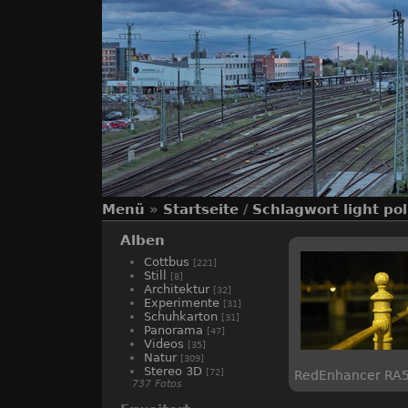
Menü
»
Startseite
/
Schlagwort
light po
Alben
Cottbus
[221]
Still
[8]
Architektur
[32]
Experimente
[31]
Schuhkarton
[31]
Panorama
[47]
Videos
[35]
Natur
[309]
Stereo 3D
[72]
RedEnhancer RA5
737 Fotos