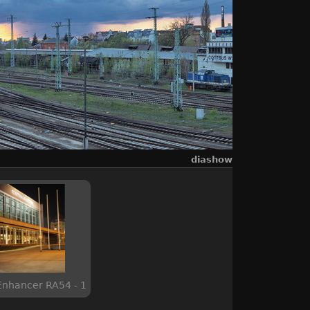
diashow
nhancer RA54 - 1