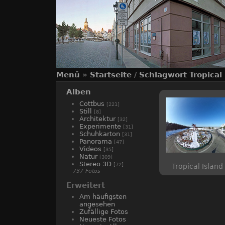
Menü
»
Startseite
/
Schlagwort
Tropical
Alben
Cottbus
[221]
Still
[8]
Architektur
[32]
Experimente
[31]
Schuhkarton
[31]
Panorama
[47]
Videos
[35]
Natur
[309]
Stereo 3D
[72]
Tropical Island 
737 Fotos
Erweitert
Am häufigsten
angesehen
Zufällige Fotos
Neueste Fotos