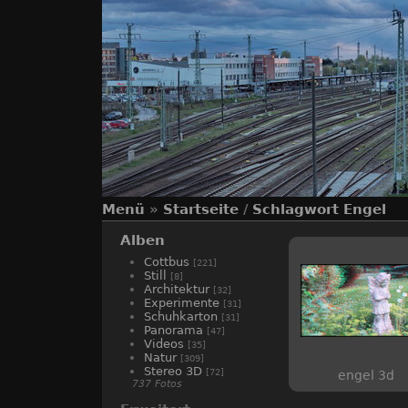
Menü
»
Startseite
/
Schlagwort
Engel
Alben
Cottbus
[221]
Still
[8]
Architektur
[32]
Experimente
[31]
Schuhkarton
[31]
Panorama
[47]
Videos
[35]
Natur
[309]
Stereo 3D
[72]
engel 3d
737 Fotos