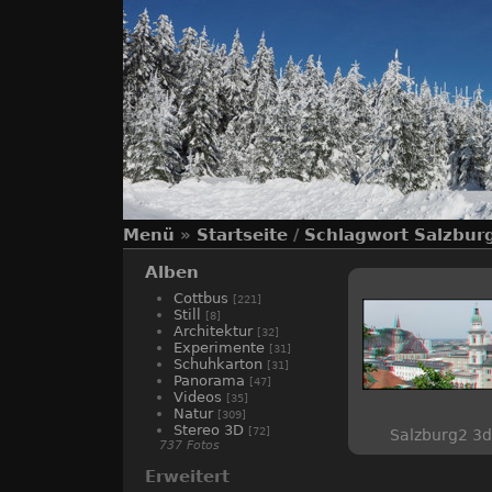
Menü
»
Startseite
/
Schlagwort
Salzbur
Alben
Cottbus
[221]
Still
[8]
Architektur
[32]
Experimente
[31]
Schuhkarton
[31]
Panorama
[47]
Videos
[35]
Natur
[309]
Stereo 3D
[72]
Salzburg2 3d
737 Fotos
Erweitert