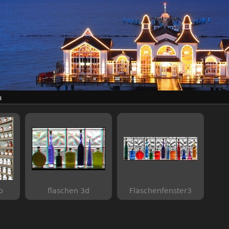
n
b
flaschen 3d
Flaschenfenster3