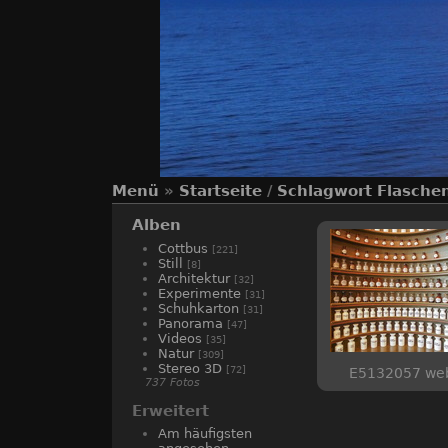
Menü
»
Startseite
/
Schlagwort
Flasche
Alben
Cottbus
[221]
Still
[8]
Architektur
[32]
Experimente
[31]
Schuhkarton
[31]
Panorama
[47]
Videos
[35]
Natur
[309]
Stereo 3D
[72]
E5132057 we
737 Fotos
Erweitert
Am häufigsten