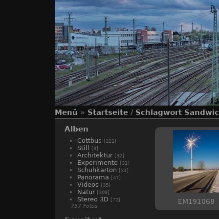
Menü
»
Startseite
/
Schlagwort
Sandwi
Alben
Cottbus
[221]
Still
[8]
Architektur
[32]
Experimente
[31]
Schuhkarton
[31]
Panorama
[47]
Videos
[35]
Natur
[309]
Stereo 3D
[72]
EM191068
737 Fotos