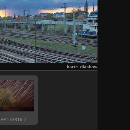
karte
diashow
EM133816 2