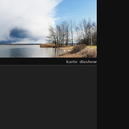
karte
diashow