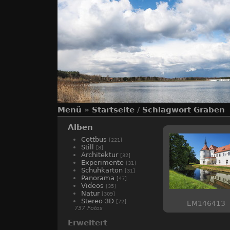
Menü
»
Startseite
/
Schlagwort
Graben
Alben
Cottbus
[221]
Still
[8]
Architektur
[32]
Experimente
[31]
Schuhkarton
[31]
Panorama
[47]
Videos
[35]
Natur
[309]
Stereo 3D
[72]
EM146413
737 Fotos
Erweitert