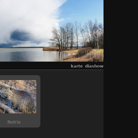
karte
diashow
Nutria