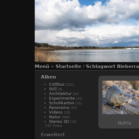
Menü
»
Startseite
/
Schlagwort
Bieberra
Alben
Cottbus
[221]
Still
[8]
Architektur
[32]
Experimente
[31]
Schuhkarton
[31]
Panorama
[47]
Videos
[35]
Natur
[309]
Stereo 3D
[72]
Nutria
737 Fotos
Erweitert