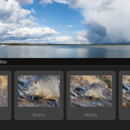
tte
Nutria
Nutria