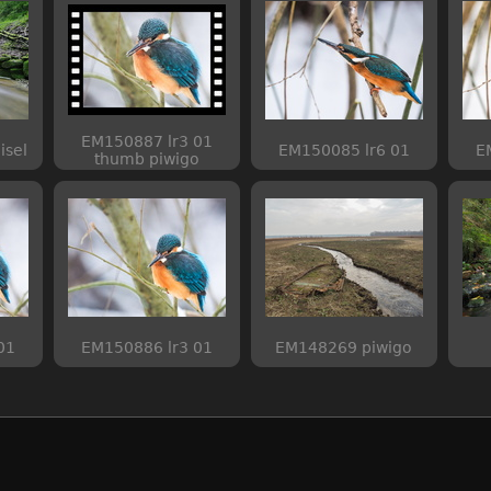
EM150887 lr3 01
isel
EM150085 lr6 01
E
thumb piwigo
01
EM150886 lr3 01
EM148269 piwigo