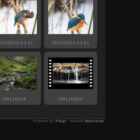
M150916 lr3 01
EM150913 lr3 01
EM116024
EM116003
Powered by
Piwigo
- Kontakt
Webmaster