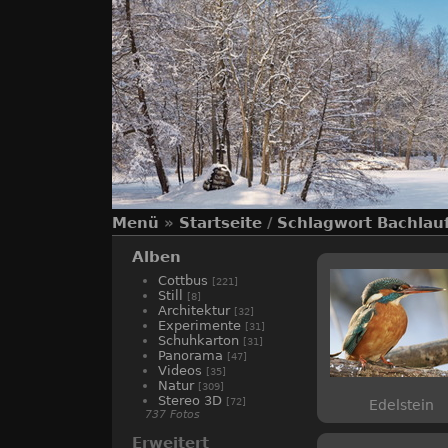
Menü
»
Startseite
/
Schlagwort
Bachlau
Alben
Cottbus
[221]
Still
[8]
Architektur
[32]
Experimente
[31]
Schuhkarton
[31]
Panorama
[47]
Videos
[35]
Natur
[309]
Stereo 3D
[72]
Edelstein
737 Fotos
Erweitert