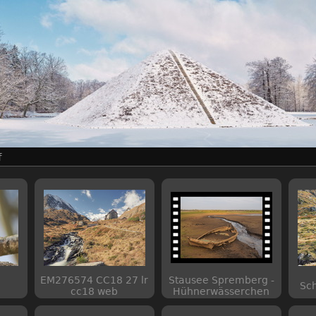
f
EM276574 CC18 27 lr
Stausee Spremberg -
Sc
cc18 web
Hühnerwässerchen