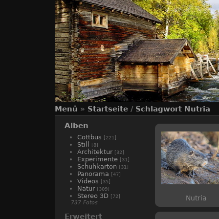
Menü
»
Startseite
/
Schlagwort
Nutria
Alben
Cottbus
[221]
Still
[8]
Architektur
[32]
Experimente
[31]
Schuhkarton
[31]
Panorama
[47]
Videos
[35]
Natur
[309]
Stereo 3D
[72]
Nutria
737 Fotos
Erweitert