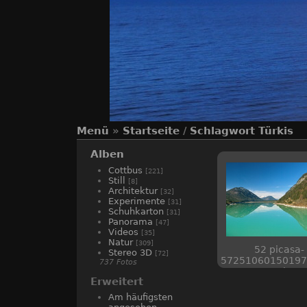
Menü
»
Startseite
/
Schlagwort
Türkis
Alben
Cottbus
[221]
Still
[8]
Architektur
[32]
Experimente
[31]
Schuhkarton
[31]
Panorama
[47]
Videos
[35]
Natur
[309]
52 picasa-
Stereo 3D
[72]
57251060150197
737 Fotos
web
Erweitert
Am häufigsten