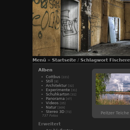
Menü
»
Startseite
/
Schlagwort
Fischere
Alben
Cottbus
[221]
Still
[8]
Architektur
[32]
Experimente
[31]
Schuhkarton
[31]
Panorama
[47]
Videos
[35]
Natur
[309]
Stereo 3D
[72]
Peitzer Teiche 
737 Fotos
Erweitert