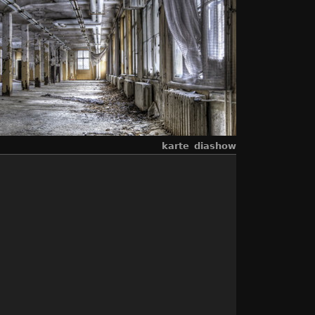
karte
diashow