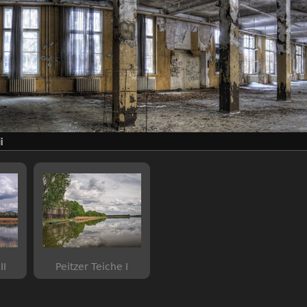
i
II
Peitzer Teiche I