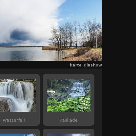
karte
diashow
Wasserfall
Kaskade