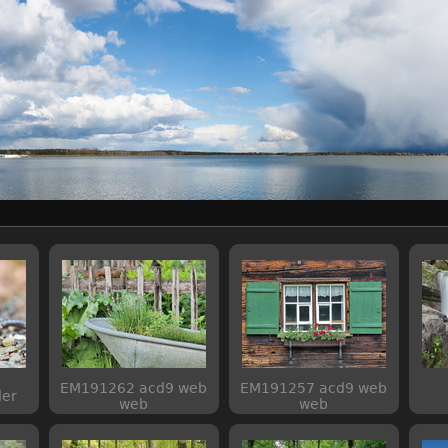
EM191262 acd9 web
EM191257 acd9 web
er
web
web