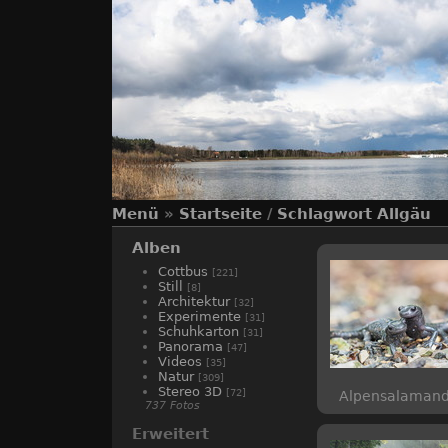
Menü
»
Startseite
/
Schlagwort
Allgäu
Alben
Cottbus
[221]
Still
[8]
Architektur
[32]
Experimente
[31]
Schuhkarton
[31]
Panorama
[47]
Videos
[35]
Natur
[309]
Stereo 3D
[72]
Alpensalamand
737 Fotos
Erweitert