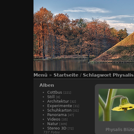
Menü
»
Startseite
/
Schlagwort
Physalis
Alben
Cottbus
[221]
Still
[8]
Architektur
[32]
Experimente
[31]
Schuhkarton
[31]
Panorama
[47]
Videos
[35]
Natur
[309]
Stereo 3D
[72]
Physalis Blüt
737 Fotos