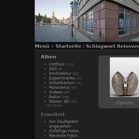
Menü
»
Startseite
/
Schlagwort
Reissve
Alben
Cottbus
[221]
Still
[8]
Architektur
[32]
Experimente
[31]
Schuhkarton
[31]
Panorama
[47]
Videos
[35]
Natur
[309]
Stereo 3D
[72]
Zipnuss
737 Fotos
Erweitert
Am häufigsten
angesehen
Zufällige Fotos
Neueste Fotos