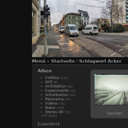
Menü
»
Startseite
/
Schlagwort
Acker
Alben
Cottbus
[221]
Still
[8]
Architektur
[32]
Experimente
[31]
Schuhkarton
[31]
Panorama
[47]
Videos
[35]
Natur
[309]
Stereo 3D
[72]
Spargel
737 Fotos
Erweitert