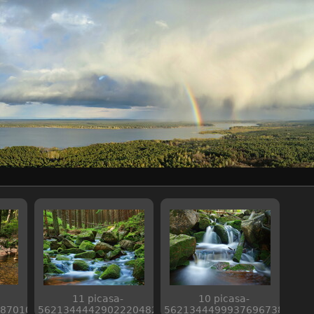
11 picasa-
10 picasa-
87010
5621344442902220482
5621344499937696738