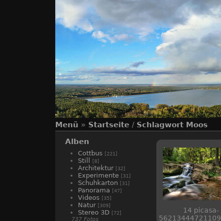
Menü
»
Startseite
/
Schlagwort
Moos
Alben
Cottbus
[221]
Still
[8]
Architektur
[32]
Experimente
[31]
Schuhkarton
[31]
Panorama
[47]
Videos
[35]
Natur
[309]
14 picasa-
Stereo 3D
[72]
56213444721109
737 Fotos