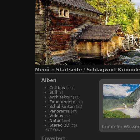
Menü
»
Startseite
/
Schlagwort
Krimmle
Alben
Cottbus
[221]
Still
[8]
Architektur
[32]
Experimente
[31]
Schuhkarton
[31]
Panorama
[47]
Videos
[35]
Natur
[309]
Stereo 3D
[72]
Krimmler Wasserf
737 Fotos
Erweitert