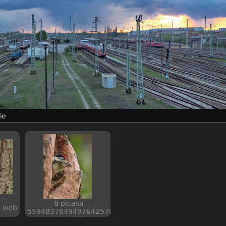
le
8 picasa-
8 web
5594837849497642578
web piwigo