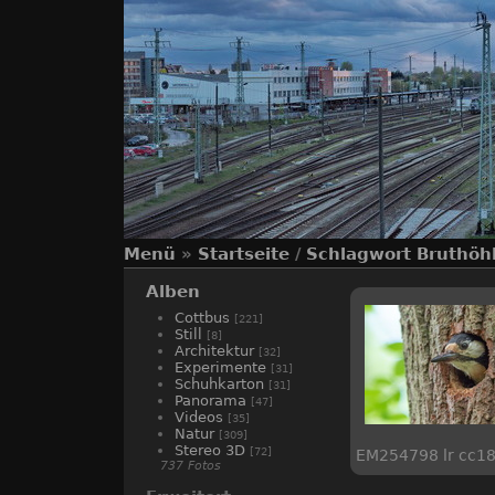
Menü
»
Startseite
/
Schlagwort
Bruthöh
Alben
Cottbus
[221]
Still
[8]
Architektur
[32]
Experimente
[31]
Schuhkarton
[31]
Panorama
[47]
Videos
[35]
Natur
[309]
Stereo 3D
[72]
EM254798 lr cc1
737 Fotos