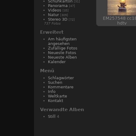
Schuhkarton
[31]
Panorama
[47]
Videos
[35]
Natur
[309]
EM257548 cc18
Stereo 3D
[72]
hdtv
737 Fotos
Erweitert
Am häufigsten
angesehen
Zufällige Fotos
Neueste Fotos
Neueste Alben
Kalender
Menü
Schlagwörter
Suchen
Kommentare
Info
Weltkarte
Kontakt
Verwandte Alben
Still
4