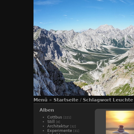
Menü
»
Startseite
/
Schlagwort
Leuchte
Alben
Cottbus
[221]
Still
[8]
Architektur
[32]
Experimente
[31]