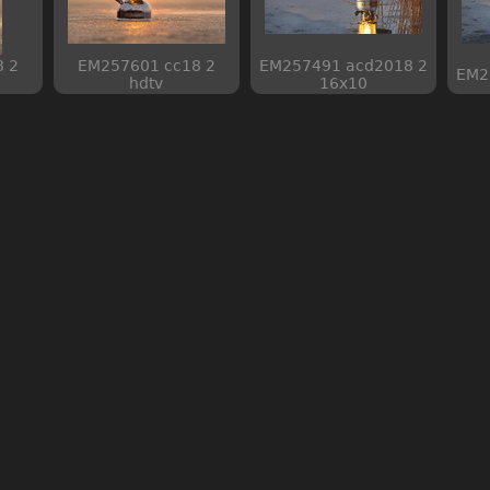
 2
EM257601 cc18 2
EM257491 acd2018 2
EM2
hdtv
16x10