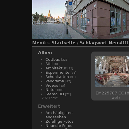
Menü
»
Startseite
/
Schlagwort
Neustift
Alben
Cottbus
[221]
Still
[8]
Architektur
[32]
Experimente
[31]
Schuhkarton
[31]
Panorama
[47]
Videos
[35]
Natur
[309]
EM225767 CC18
Stereo 3D
[72]
web
737 Fotos
Erweitert
Am häufigsten
angesehen
Zufällige Fotos
Neueste Fotos