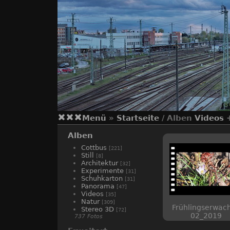
Menü
»
Startseite
/ Alben
Videos
Alben
Cottbus
[221]
Still
[8]
Architektur
[32]
Experimente
[31]
Schuhkarton
[31]
Panorama
[47]
Videos
[35]
Natur
[309]
Frühlingserwac
Stereo 3D
[72]
02_2019
737 Fotos