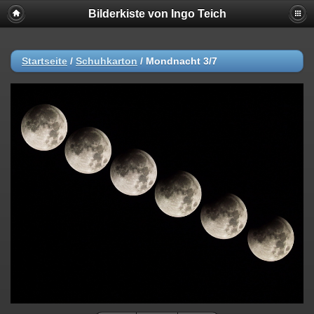
Bilderkiste von Ingo Teich
Startseite
/
Schuhkarton
/
Mondnacht 3/7