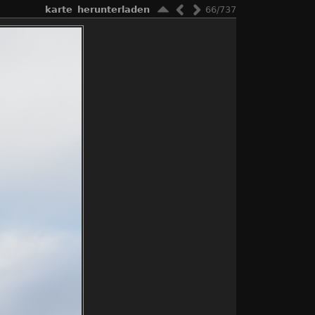
karte
herunterladen
66/737