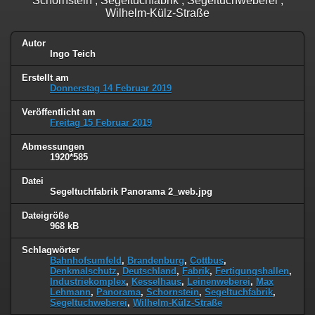
Schornstein , Segeltuchfabrik , Segeltuchweberei ,
Wilhelm-Külz-Straße
Autor
Ingo Teich
Erstellt am
Donnerstag 14 Februar 2019
Veröffentlicht am
Freitag 15 Februar 2019
Abmessungen
1920*585
Datei
Segeltuchfabrik Panorama 2_web.jpg
Dateigröße
968 kB
Schlagwörter
Bahnhofsumfeld
,
Brandenburg
,
Cottbus
,
Denkmalschutz
,
Deutschland
,
Fabrik
,
Fertigungshallen
,
Industriekomplex
,
Kesselhaus
,
Leinenweberei
,
Max
Lehmann
,
Panorama
,
Schornstein
,
Segeltuchfabrik
,
Segeltuchweberei
,
Wilhelm-Külz-Straße