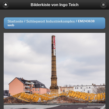
Bilderkiste von Ingo Teich
Startseite
/
Schlagwort
Industriekomplex
/
EM243638
web