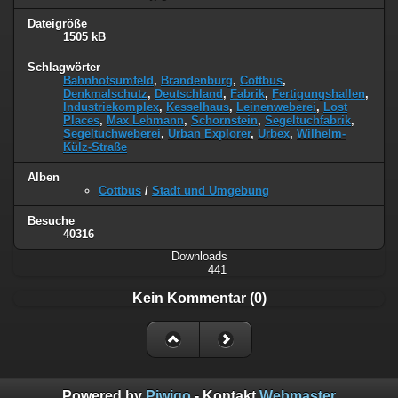
Dateigröße
1505 kB
Schlagwörter
Bahnhofsumfeld
,
Brandenburg
,
Cottbus
,
Denkmalschutz
,
Deutschland
,
Fabrik
,
Fertigungshallen
,
Industriekomplex
,
Kesselhaus
,
Leinenweberei
,
Lost
Places
,
Max Lehmann
,
Schornstein
,
Segeltuchfabrik
,
Segeltuchweberei
,
Urban Explorer
,
Urbex
,
Wilhelm-
Külz-Straße
Alben
Cottbus
/
Stadt und Umgebung
Besuche
40316
Downloads
441
Kein Kommentar (0)
Powered by
Piwigo
- Kontakt
Webmaster