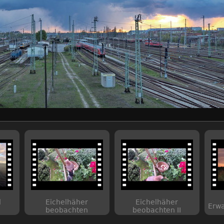
d
Eichelhäher
Eichelhäher
Erwa
beobachten
beobachten II