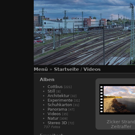
Menü
»
Startseite
/
Videos
Alben
Cottbus
[221]
Still
[8]
Architektur
[32]
Experimente
[31]
Schuhkarton
[31]
Panorama
[47]
Videos
[35]
Natur
[309]
Zicker Stran
Stereo 3D
[72]
Zeitraffer
737 Fotos