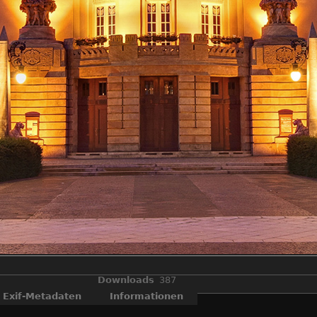
Downloads
387
Exif-Metadaten
Informationen
til Theater in Cottbus, zur blauen Stunde. Eine herrliche milde Somm