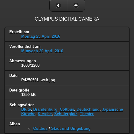
OLYMPUS DIGITAL CAMERA
Erstellt am
Montag 25 April 2016
Veröffentlicht am
Mittwoch 20 April 2016
Abmessungen
1600*1200
Datei
P4250591_web.jpg
Dateigröße
1350 kB
Schlagwörter
Blüte
,
Brandenburg
,
Cottbus
,
Deutschland
,
Japanische
Kirsche
,
Kirsche
,
Schillerplatz
,
Theater
Alben
Cottbus
/
Stadt und Umgebung