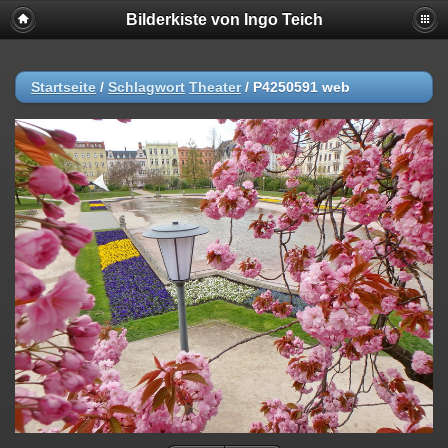
Bilderkiste von Ingo Teich
Startseite
/
Schlagwort
Theater
/
P4250591 web