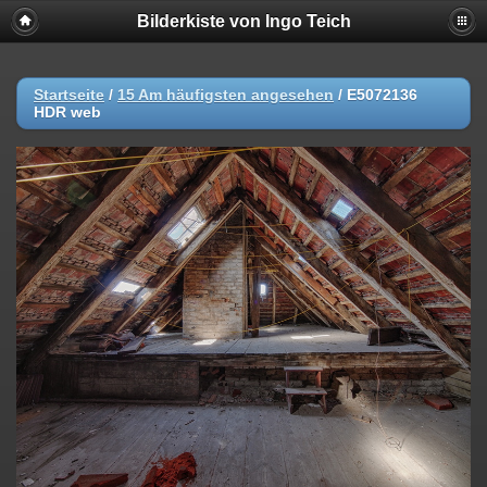
Bilderkiste von Ingo Teich
Startseite
/
15 Am häufigsten angesehen
/
E5072136
HDR web