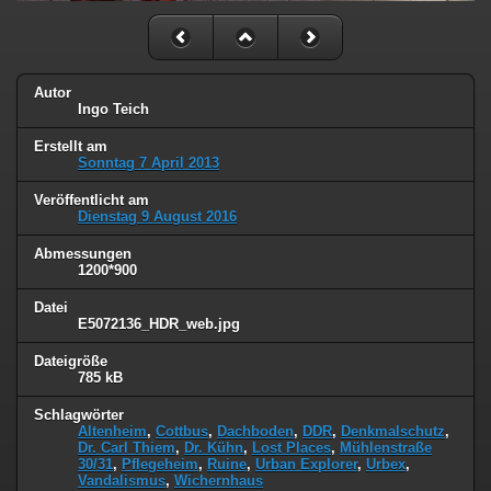
Autor
Ingo Teich
Erstellt am
Sonntag 7 April 2013
Veröffentlicht am
Dienstag 9 August 2016
Abmessungen
1200*900
Datei
E5072136_HDR_web.jpg
Dateigröße
785 kB
Schlagwörter
Altenheim
,
Cottbus
,
Dachboden
,
DDR
,
Denkmalschutz
,
Dr. Carl Thiem
,
Dr. Kühn
,
Lost Places
,
Mühlenstraße
30/31
,
Pflegeheim
,
Ruine
,
Urban Explorer
,
Urbex
,
Vandalismus
,
Wichernhaus