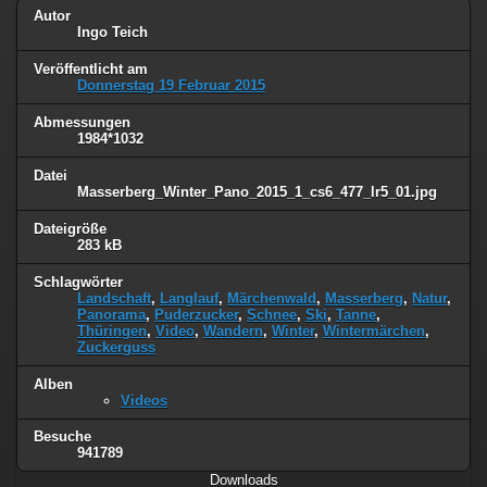
Autor
Ingo Teich
Veröffentlicht am
Donnerstag 19 Februar 2015
Abmessungen
1984*1032
Datei
Masserberg_Winter_Pano_2015_1_cs6_477_lr5_01.jpg
Dateigröße
283 kB
Schlagwörter
Landschaft
,
Langlauf
,
Märchenwald
,
Masserberg
,
Natur
,
Panorama
,
Puderzucker
,
Schnee
,
Ski
,
Tanne
,
Thüringen
,
Video
,
Wandern
,
Winter
,
Wintermärchen
,
Zuckerguss
Alben
Videos
Besuche
941789
Downloads