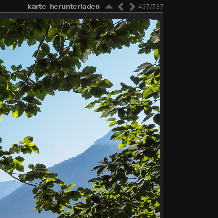
karte
herunterladen
437/737