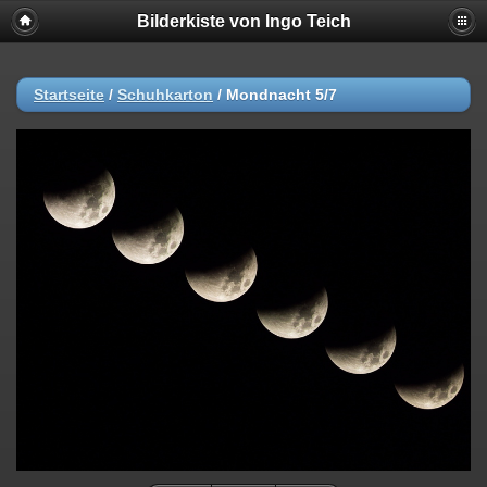
Bilderkiste von Ingo Teich
Startseite
/
Schuhkarton
/
Mondnacht 5/7