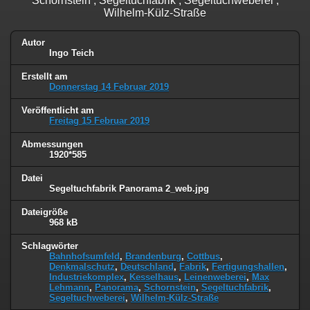
Schornstein , Segeltuchfabrik , Segeltuchweberei ,
Wilhelm-Külz-Straße
Autor
Ingo Teich
Erstellt am
Donnerstag 14 Februar 2019
Veröffentlicht am
Freitag 15 Februar 2019
Abmessungen
1920*585
Datei
Segeltuchfabrik Panorama 2_web.jpg
Dateigröße
968 kB
Schlagwörter
Bahnhofsumfeld
,
Brandenburg
,
Cottbus
,
Denkmalschutz
,
Deutschland
,
Fabrik
,
Fertigungshallen
,
Industriekomplex
,
Kesselhaus
,
Leinenweberei
,
Max
Lehmann
,
Panorama
,
Schornstein
,
Segeltuchfabrik
,
Segeltuchweberei
,
Wilhelm-Külz-Straße