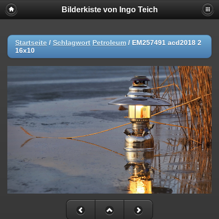
Bilderkiste von Ingo Teich
Startseite
/
Schlagwort
Petroleum
/
EM257491 acd2018 2
16x10