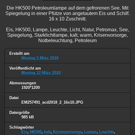
Die HK500 Petroleumlampe auf dem gefrorenen See. Mit
Spiegelung in einer Pfütze von angetautem Eis und Schilf.
16 x 10 Zuschnitt.
Eis, HK500, Lampe, Leuchte, Licht, Natur, Petromax, See,
Spiegelung, Starklichtlampe, kalt, warm, Krisenvorsorge,
Notbeleuchtung, Petroleum
Erstellt am
Montag 5 März 2018
Veröffentlicht am
Montag 12 März 2018
Abmessungen
1920*1200
Datei
EM257491_acd2018_2_16x10.JPG
Dateigröße
985 kB
Schlagwörter
Eis
,
HK500
,
kalt
,
Krisenvorsorge
,
Lampe
,
Leuchte
,